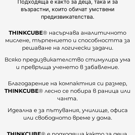
Подходяща е както за деца, така и за
възрастни, които обичат умствени
предизвикателства.
THINKCUBE
® насърчава аналитичното
мислене, търпението и способността за
решаване на логически задачи.
Всяко предизвикателство стимулира ума
и превръща ученето в забавление.
Благодарение на компактния си размер,
THINKCUBE
® лесно се побира в раница или
чанта.
Идеална е за пътувания, училище, офиса
или свободното време у дома.
THINKCUBE
® е подходяща както за деца,