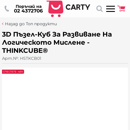
Поръчай на
02 4372706
Назад до Топ продукти
3D Пъзел-Куб За Развиване На
Логическото Мислене -
THINKCUBE®
Арт.№:
HSTKCB01
СПЕСТЕТЕ -46%