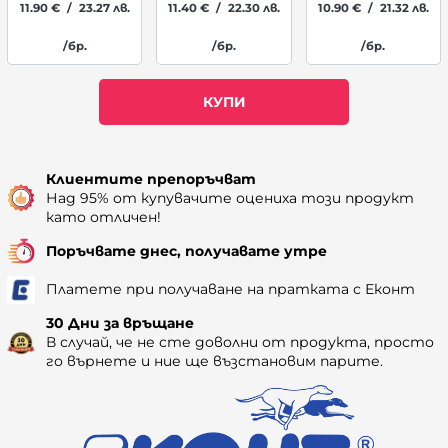
11.90
€
/
23.27
лв.
11.40
€
/
22.30
лв.
10.90
€
/
21.32
лв.
/бр.
/бр.
/бр.
КУПИ
Наличност: 31
Клиентите препоръчват
Над 95% от купувачите оцениха този продукт
като отличен!
Поръчвате днес, получавате утре
Платете при получаване на пратката с Еконт
30 Дни за връщане
В случай, че не сте доволни от продукта, просто
го върнете и ние ще възстановим парите.