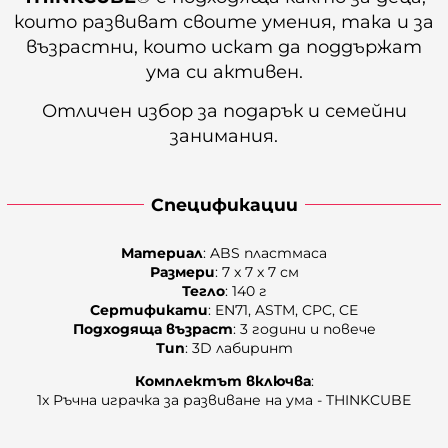
които развиват своите умения, така и за
възрастни, които искат да поддържат
ума си активен.
Отличен избор за подарък и семейни
занимания.
Спецификации
Материал
: ABS пластмаса
Размери
: 7 x 7 x 7 см
Тегло
: 140 г
Сертификати
: EN71, ASTM, CPC, CE
Подходяща възраст
: 3 години и повече
Тип
: 3D лабиринт
Комплектът
включва
:
1x Ръчна играчка за развиване на ума - THINKCUBE