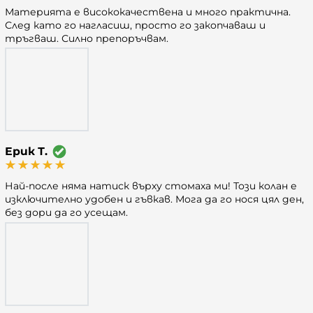
Материята е висококачествена и много практична.
След като го нагласиш, просто го закопчаваш и
тръгваш. Силно препоръчвам.
Ерик Т.
Най-после няма натиск върху стомаха ми! Този колан е
изключително удобен и гъвкав. Мога да го нося цял ден,
без дори да го усещам.