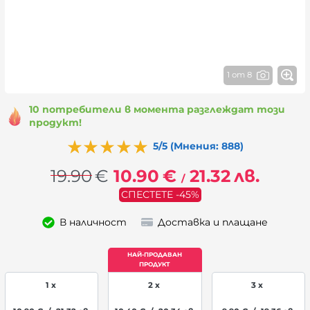
1 от 8
10 потребители в момента разглеждат този
продукт!
5/5 (Мнения: 888)
19.90
€
10.90
€
21.32
лв.
/
СПЕСТЕТЕ -45%
В наличност
Доставка и плащане
1 x
2 x
3 x