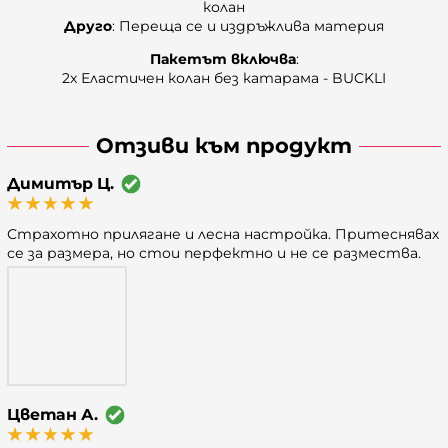
колан
Друго
: Переща се и издръжлива материя
Пакетът
включва
:
2x Еластичен колан без катарама - BUCKLI
Отзиви към продукт
Димитър Ц.
Страхотно прилягане и лесна настройка. Притеснявах
се за размера, но стои перфектно и не се размества.
Цветан А.