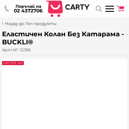
Поръчай на
02 4372706
Назад до Топ продукти
Еластичен Колан Без Катарама -
BUCKLI®
Арт.№:
12385
СПЕСТЕТЕ -45%