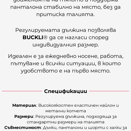
панталона стабилно на място, без да
притиска талията.
Регулируемата дължина позволява
BUCKLI
® да се нагласи според
индивидуалния размер.
Идеален е за ежедневно носене, работа,
пътуване и всички ситуации, в които
удобството е на първо място.
Спецификации
Материал
: Високоякостен еластичен найлон и
метални копчета
Размери
: Регулируема дължина, подходяща за
стандартни размери на талията
Съвместимост
: Дънки, панталони и шорти с халки за