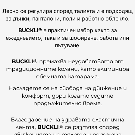
Лесно се регулира според талията и е подходящ
за дънки, панталони, поли и работно облекло.
BUCKLI
® е практичен избор както за
ежедневието, така и за шофиране, работа или
пътуване.
BUCKLI
® премахва неудобството от
традиционните колани, като елиминира
обемната катарама.
Насладете се на свобода на движение и
комфорт, дори когато седите
продължително време.
Благодарение на здравата еластична
лента,
BUCKLI
® се разтяга според
движенията на тялото и поддържа