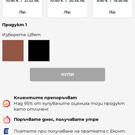
10.90
€
/
21.32
лв.
10.40
€
/
20.34
лв.
9.90
€
/
19.36
лв.
/бр.
/бр.
/бр.
Продукт 1
Изберете Цвят
КУПИ
Наличност: 489
Клиентите препоръчват
Над 95% от купувачите оцениха този продукт
като отличен!
Поръчвате днес, получавате утре
Платете при получаване на пратката с Еконт