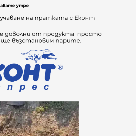
чавате утре
учаване на пратката с Еконт
сте доволни от продукта, просто
е ще възстановим парите.