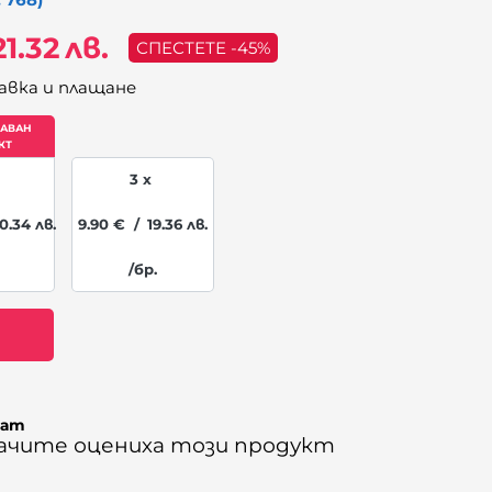
21.32
лв.
СПЕСТЕТЕ -45%
авка и плащане
3 x
0.34
лв.
9.90
€
/
19.36
лв.
/бр.
ват
вачите оцениха този продукт