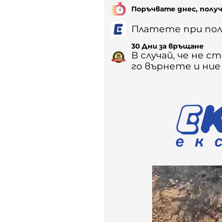
Поръчвате днес, полу
Платете при пол
30 Дни за връщане
В случай, че не 
го върнете и ни