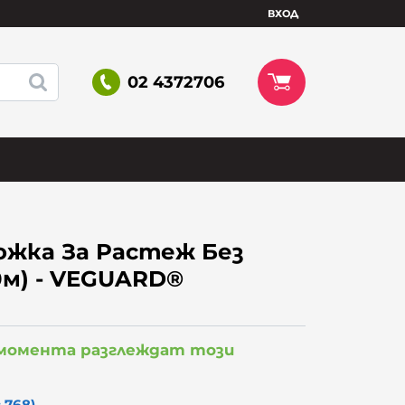
ВХОД
02 4372706
ожка За Растеж Без
0м) - VEGUARD®
 момента разглеждат този
 768)