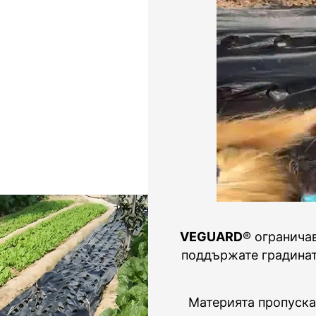
VEGUARD
® огранича
поддържате градинат
Материята пропуска 