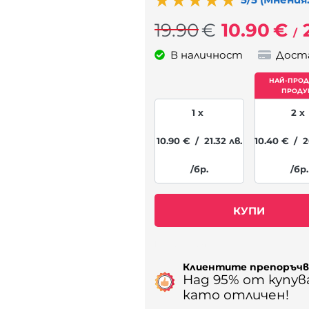
19.90
€
10.90
€
/
В наличност
Дост
1 x
2 x
10.90
€
/
21.32
лв.
10.40
€
/
2
/бр.
/бр.
КУПИ
Наличност: 71
Клиентите препоръч
Над 95% от купу
като отличен!