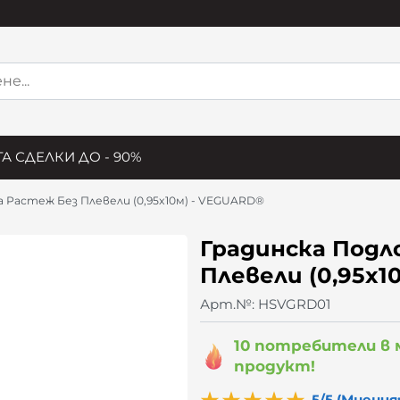
А СДЕЛКИ ДО - 90%
а Растеж Без Плевели (0,95x10м) - VEGUARD®
Градинска Подл
Плевели (0,95x1
Арт.№:
HSVGRD01
10 потребители в
продукт!
5/5 (Мнения: