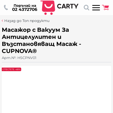
Поръчай на
02 4372706
Назад до Топ продукти
Масажор с Вакуум За
Антицелулитен и
Възстановяващ Масаж -
CUPNOVA®
Арт.№:
HSCPNV01
СПЕСТЕТЕ -48%