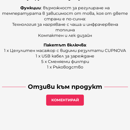
Функции
: възможност за регулиране на
температурата в зависимост от това, коя от двете
страни е по-силна:
Технология за нагряване с чаша и инфрачервена
топлина
Компактен и лек дизайн
Пакетът включва
:
1 x Целулитен масажор с видими резултати CUPNOVA
1 x USB кабел за зареждане
5 x Сменяеми филтри
1 x Ръководство
Отзиви към продукт
КОМЕНТИРАЙ