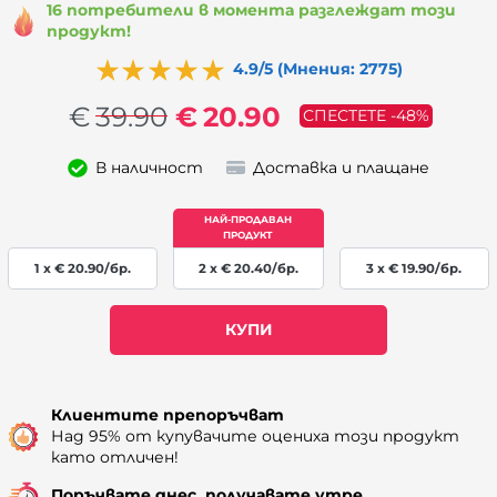
16 потребители в момента разглеждат този
продукт!
4.9/5 (Мнения: 2775)
€
39.90
€
20.90
СПЕСТЕТЕ -48%
В наличност
Доставка и плащане
1 x
€
20.90
/бр.
2 x
€
20.40
/бр.
3 x
€
19.90
/бр.
КУПИ
Наличност: 102
Клиентите препоръчват
Над 95% от купувачите оцениха този продукт
като отличен!
Поръчвате днес, получавате утре