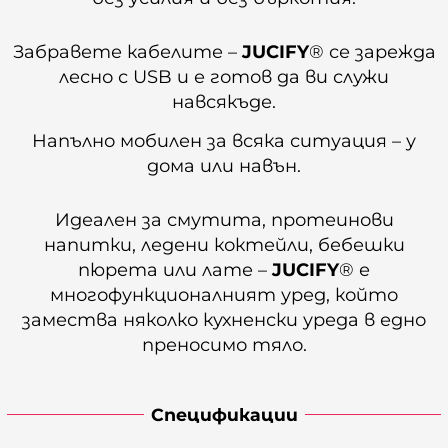
Забравете кабелите –
JUCIFY
® се зарежда
лесно с USB и е готов да ви служи
навсякъде.
Напълно мобилен за всяка ситуация – у
дома или навън.
Идеален за смутита, протеинови
напитки, ледени коктейли, бебешки
пюрета или лате –
JUCIFY
® е
многофункционалният уред, който
замества няколко кухненски уреда в едно
преносимо тяло.
Спецификации