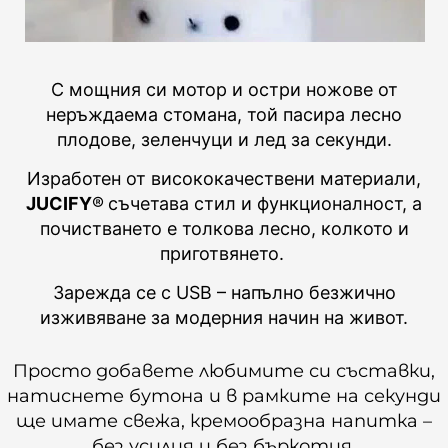
С мощния си мотор и остри ножове от
неръждаема стомана, той пасира лесно
плодове, зеленчуци и лед за секунди.
Изработен от висококачествени материали,
JUCIFY
®
съчетава стил и функционалност, а
почистването е толкова лесно, колкото и
приготвянето.
Зарежда се с USB – напълно безжично
изживяване за модерния начин на живот.
Просто добавете любимите си съставки,
натиснете бутона и в рамките на секунди
ще имате свежа, кремообразна напитка –
без усилия и без бъркотия.