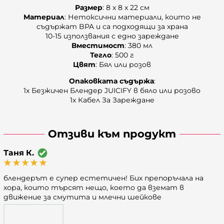
Размер
: 8 x 8 x 22 см
Материал
: Нетоксични материали, които не
съдържат BPA и са подходящи за храна
10-15 използвания с едно зареждане
Вместимост
: 380 мл
Тегло
: 500 г
Цвят
: Бял или розов
Опаковката
съдържа
:
1x Безжичен Блендер JUICIFY в бяло или розово
1x Кабел За Зареждане
Отзиви към продукт
Таня К.
блендерът е супер естетичен! Бих препоръчала на
хора, които търсят нещо, което да вземат в
движение за смутита и млечни шейкове