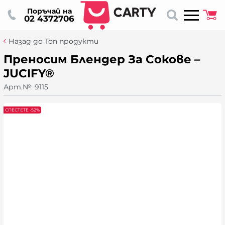
Поръчай на
02 4372706
Назад до Топ продукти
Преносим Блендер За Сокове –
JUCIFY®
Арт.№:
9115
СПЕСТЕТЕ -52%