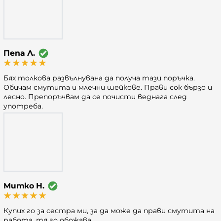
Пепа Л.
Бях толкова развълнувана да получа тази поръчка.
Обичам смутита и млечни шейкове. Прави сок бързо и
лесно. Препоръчвам да се почисти веднага след
употреба.
Митко Н.
Купих го за сестра ми, за да може да прави смутита на
работа. тя го обожава