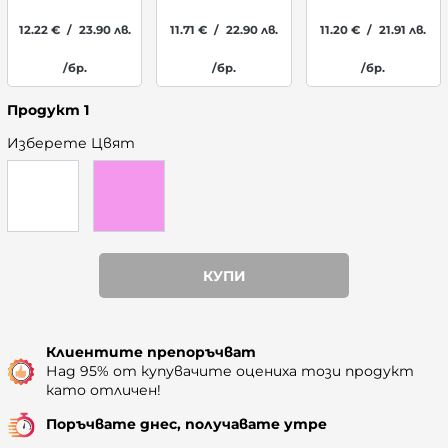
12.22
€
/
23.90
лв.
11.71
€
/
22.90
лв.
11.20
€
/
21.91
лв.
/бр.
/бр.
/бр.
Продукт 1
Изберете Цвят
КУПИ
Наличност: 551
Клиентите препоръчват
Над 95% от купувачите оцениха този продукт
като отличен!
Поръчвате днес, получавате утре