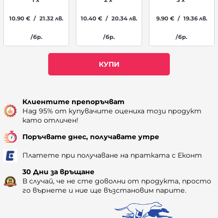
1 x
2 x
3 x
10.90
€
/
21.32
лв.
10.40
€
/
20.34
лв.
9.90
€
/
19.36
лв.
/бр.
/бр.
/бр.
КУПИ
Наличност: 249
Клиентите препоръчват
Над 95% от купувачите оцениха този продукт
като отличен!
Поръчвате днес, получавате утре
Платете при получаване на пратката с Еконт
30 Дни за връщане
В случай, че не сте доволни от продукта, просто
го върнете и ние ще възстановим парите.