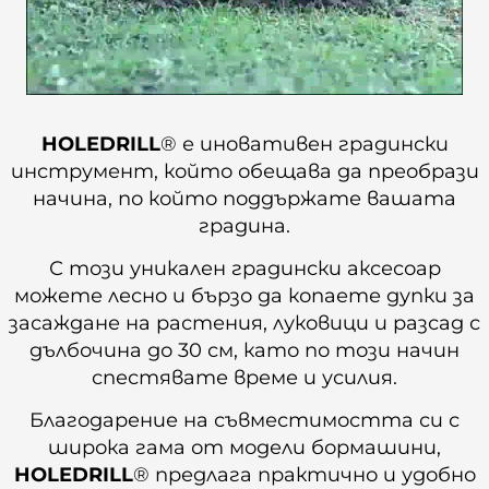
HOLEDRILL
® е иновативен градински
инструмент, който обещава да преобрази
начина, по който поддържате вашата
градина.
С този уникален градински аксесоар
можете лесно и бързо да копаете дупки за
засаждане на растения, луковици и разсад с
дълбочина до 30 см, като по този начин
спестявате време и усилия.
Благодарение на съвместимостта си с
широка гама от модели бормашини,
HOLEDRILL
® предлага практично и удобно