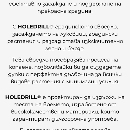
ефективно засаждане и поддържане на
прекрасна градина.
С
HOLEDRILL
® градинското свредло,
засаждането на луковици, градински
растения и разсад става изключително
лесно и бързо.
Това свредло преобразява процеса на
копаене, позволявайки ви да създадете
дупки с перфектна дълбочина за всички
видове растения с минимални усилия.
HOLEDRILL
® е проектиран да издържи на
теста на времето, изработено от
висококачествени материали, които
гарантират дългосрочна употреба.