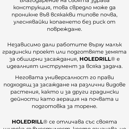
Благодарение на своята здрава
конструкция, това свредло може да
проникне във всякакви типове почва,
улеснявайки копаенето без риск от
повреждане.
Независимо дали работите върху малък
градински проект или подготвяте земята
за обширни засаждания,
HOLEDRILL
® е
идеалният инструмент за всяка задача.
Неговата универсалност го прави
подходящ за засаждане на различни видове
растения, както и за други градински
дейности като аерация на почвата и
подготовка за торене.
HOLEDRILL
® се отличава със своята
широка съвместимост, което означава, че