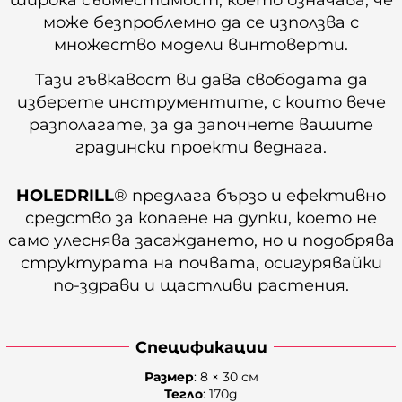
може безпроблемно да се използва с
множество модели винтоверти.
Тази гъвкавост ви дава свободата да
изберете инструментите, с които вече
разполагате, за да започнете вашите
градински проекти веднага.
HOLEDRILL
® предлага бързо и ефективно
средство за копаене на дупки, което не
само улеснява засаждането, но и подобрява
структурата на почвата, осигурявайки
по-здрави и щастливи растения.
Спецификации
Размер
: 8 × 30 см
Тегло
: 170g