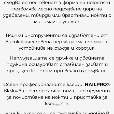
следва естествената форма на нокътя и
позволява лесно подрязване дори на
удебелени, твърди или врастнали нокти с
минимално усилие.
Всички инструменти са изработени от
висококачествена неръждаема стомана,
устойчива на ръжда и корозия.
Неплъзгащата се дръжка и двойната
пружина осигуряват стабилен захват и
прецизен контрол при всяко използване.
Освен професионалните клещи,
NAILPRO
®
включва нокторезачка, пила, инструмент
за почистване на нокти и приставка за
клещите.
Всички аксесоари се съхраняват удобно в