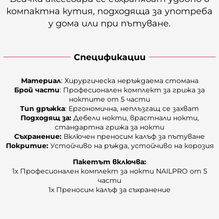
компактна кутия, подходяща за употреба
у дома или при пътуване.
Спецификации
Материал
: Хирургическа неръждаема стомана
Брой части
: Професионален комплект за грижа за
ноктите от 5 части
Тип дръжка
: Ергономична, неплъзгащ се захват
Подходящ за:
Дебели нокти, врастнали нокти,
стандартна грижа за нокти
Съхранение:
Включен преносим калъф за пътуване
Покритие:
Устойчиво на ръжда, устойчиво на корозия
Пакетът включва:
1x Професионален комплект за нокти NAILPRO от 5
части
1x Преносим калъф за съхранение