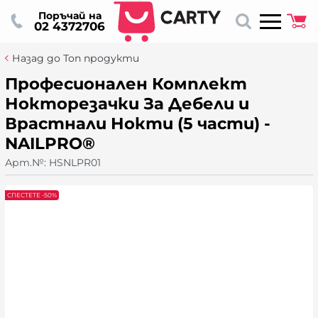
Поръчай на
02 4372706
Назад до Топ продукти
Професионален Комплект
Нокторезачки За Дебели и
Врастнали Нокти (5 части) -
NAILPRO®
Арт.№:
HSNLPR01
СПЕСТЕТЕ -50%