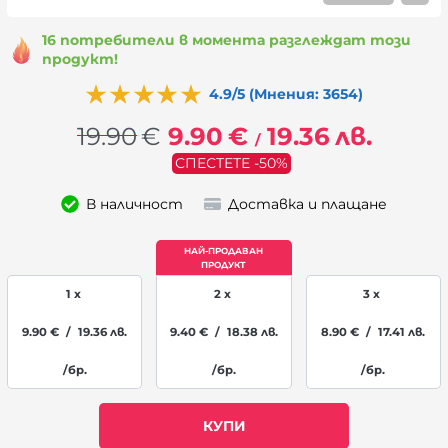
16 потребители в момента разглеждат този
продукт!
4.9/5 (Мнения: 3654)
19.90
€
9.90
€
19.36
лв.
/
СПЕСТЕТЕ -50%
В наличност
Доставка и плащане
1 x
2 x
3 x
9.90
€
/
19.36
лв.
9.40
€
/
18.38
лв.
8.90
€
/
17.41
лв.
/бр.
/бр.
/бр.
КУПИ