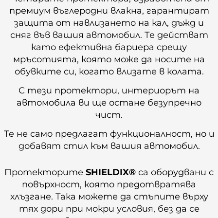
премиум въглеродни влакна, гарантират
защита от навлизането на кал, дъжд и
сняг във вашия автомобил. Те действат
като ефективна бариера срещу
мръсотията, която може да носите на
обувките си, когато влизате в колата.
С тези протектори, интериорът на
автомобила ви ще остане безупречно
чист.
Те не само предлагат функционалност, но и
добавят стил към вашия автомобил.
Протекторите
SHIELDIX®
са оборудвани с
повърхност, която предотвратява
хлъзгане. Така можете да стъпите върху
тях дори при мокри условия, без да се