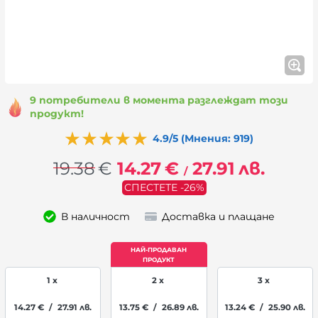
9 потребители в момента разглеждат този
продукт!
4.9/5 (Мнения: 919)
19.38
€
14.27
€
27.91
лв.
/
СПЕСТЕТЕ -26%
В наличност
Доставка и плащане
1 x
2 x
3 x
14.27
€
/
27.91
лв.
13.75
€
/
26.89
лв.
13.24
€
/
25.90
лв.