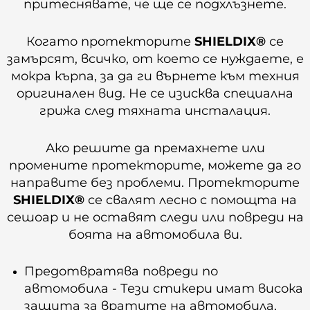
притеснявате, че ще се подхлъзнете.
Когато протекторите
SHIELDIX®
се
замърсят, всичко, от което се нуждаете, е
мокра кърпа, за да ги върнете към техния
оригинален вид. Не се изисква специална
грижа след тяхната инсталация.
Ако решите да премахнете или
промените протекторите, можете да го
направите без проблеми. Протекторите
SHIELDIX®
се свалят лесно с помощта на
сешоар и не оставят следи или повреди на
боята на автомобила ви.
Предотвратява повреди по
автомобила - Тези стикери имат висока
защита за вратите на автомобила,