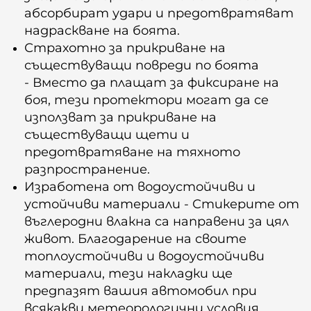
абсорбират удари и предотвратяват
надраскване на боята.
Страхотно за прикриване на
съществуващи повреди по боята
- Вместо да плащат за фиксиране на
боя, тези протектори могат да се
използват за прикриване на
съществуващи щети и
предотвратяване на тяхното
разпространение.
Изработена от водоустойчиви и
устойчиви материали - Стикерите от
въглеродни влакна са направени за цял
живот. Благодарение на своите
топлоустойчиви и водоустойчиви
материали, тези накладки ще
предпазят вашия автомобил при
всякакви метеорологични условия.