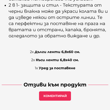
2 в 1- защита и стил - Текстурата от
черни влакна може да украси колата ви и
да изведе някои от острите линии. Те
са перфектни за поставяне на прага на
вратата и отстрани, капака, бронята,
огледалото за обратно виждане и др.
2х
Дълги ленти 6,8х60 см.
2х
Къси ленти 6,8х40 см.
1х
Уред за поставяне
Отзиви към продукт
КОМЕНТИРАЙ