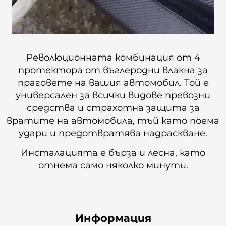
Революционната комбинация от 4
протектора от въглеродни влакна за
праговете на вашия автомобил. Той е
универсален за всички видове превозни
средства и страхотна защита за
вратите на автомобила, тъй като поема
удари и предотвратява надраскване.
Инсталацията е бърза и лесна, като
отнема само няколко минути.
Информация