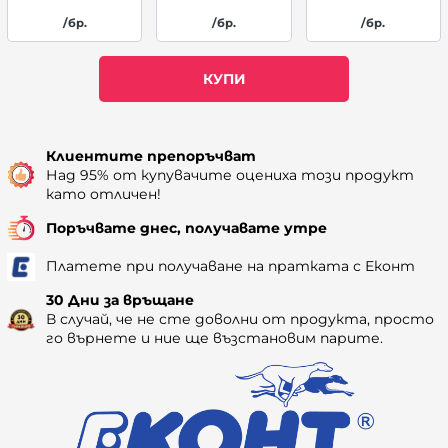
/бр.
/бр.
/бр.
КУПИ
Наличност: 21
Клиентите препоръчват
Над 95% от купувачите оцениха този продукт
като отличен!
Поръчвате днес, получавате утре
Платете при получаване на пратката с Еконт
30 Дни за връщане
В случай, че не сте доволни от продукта, просто
го върнете и ние ще възстановим парите.