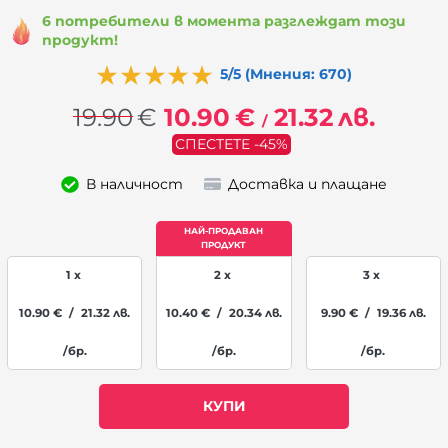
6 потребители в момента разглеждат този
продукт!
5/5 (Мнения: 670)
19.90
€
10.90
€
21.32
лв.
/
СПЕСТЕТЕ -45%
В наличност
Доставка и плащане
1 x
2 x
3 x
10.90
€
/
21.32
лв.
10.40
€
/
20.34
лв.
9.90
€
/
19.36
лв.
/бр.
/бр.
/бр.
КУПИ