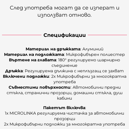
След употреба могат да се изперат и
използват отново.
Спецификации
Материал на дръжката
: Алуминий
Материал на подложката
: Микрофибърен полиестер
Въртене на главата
: 180° регулируемо шарнирно
съединение
Дръжка
: Регулируема дължина с неплъзгащ се захват
Включени подложки
: 2x Микрофибърни за многократна
употреба
Съвместими повърхности
: Автомобилни предни
стъкла, странични прозорци, домашни стъкла, душ
кабини
Пакетът включва
:
1x MICROLINKA регулируема чистачка за автомобилни
прозорци
2x Микрофибърни подложки за многократна употреба