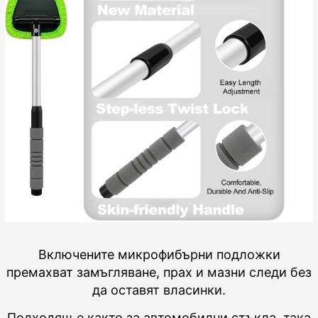
Включените микрофибърни подложки
премахват замъгляване, прах и мазни следи без
да оставят власинки.
Подходящ е както за автомобилни стъкла, така