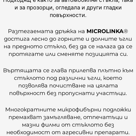
и за прозорци, огледала и други гладки
повърхности.
Разтегаемата дръжка на
MICROLINKA
®
достига лесно до горните и долните ъгли
на предното стъкло, без да се налага да се
протягате или сменяте позицията си.
Въртящата се глава прилепва плътно към
стъклото под различни ъгли, което
позволява почистване на цялата
повърхност без пропуснати участъци.
Многократните микрофибърни подложки
премахват замъгляване, отпечатъци и
мазни филми от стъклото без
необходимост от агресивни препарати.