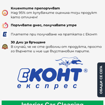
Наличност: 117
Клиентите препоръчват
Над 95% от купувачите оцениха този продукт
като отличен!
Поръчвате днес, получавате утре
Платете при получаване на пратката с Еконт
30 Дни за връщане
В случай, че не сте доволни от продукта, просто
го върнете и ние ще възстановим парите.
ОБАДИ СЕ СЕГА