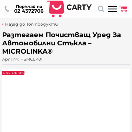
Поръчай на
02 4372706
Назад до Топ продукти
Разтегаем Почистващ Уред За
Автомобилни Стъкла –
MICROLINKA®
Арт.№:
HSMCLK01
СПЕСТЕТЕ -45%