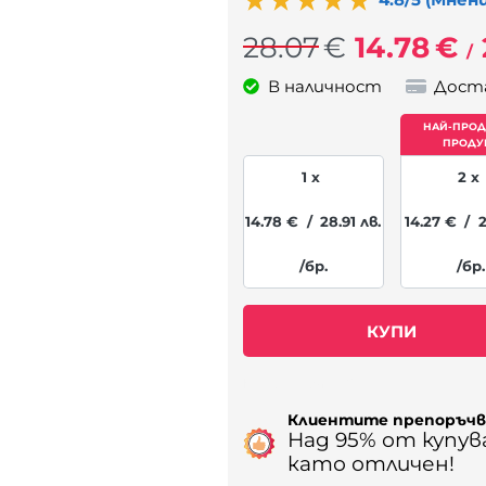
28.07
€
14.78
€
/
В наличност
Дост
1 x
2 x
14.78
€
/
28.91
лв.
14.27
€
/
2
/бр.
/бр.
КУПИ
Наличност: 68
Клиентите препоръч
Над 95% от купу
като отличен!