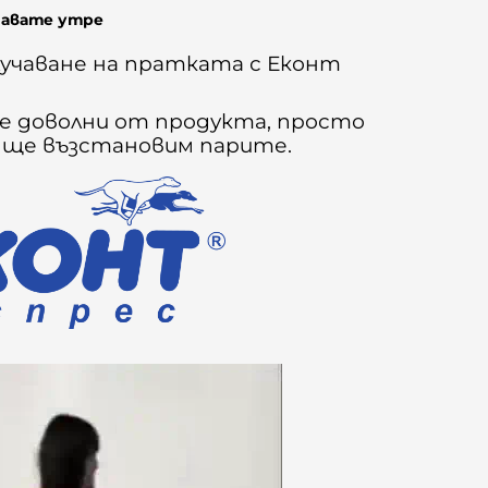
чавате утре
учаване на пратката с Еконт
сте доволни от продукта, просто
е ще възстановим парите.