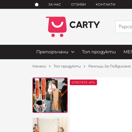
ЗА НАС
ОТЗИВИ
КОНТАКТИ
Препоръчани
Топ продукти
МЕГ
Начало
Топ продукти
Ремъци За Повдигане
СПЕСТЕТЕ -47%