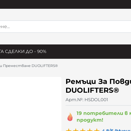
А СДЕЛКИ ДО - 90%
 и Преместване DUOLIFTERS®
Ремъци За Повд
DUOLIFTERS®
Арт.№:
HSDOL001
19 потребители в
продукт!
4.8/5 (Мнени