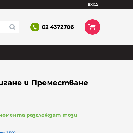
ВХОД
02 4372706
игане и Преместване
 момента разглеждат този
я: 259)