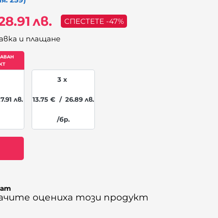
28.91
лв.
СПЕСТЕТЕ -47%
авка и плащане
3 x
7.91
лв.
13.75
€
/
26.89
лв.
/бр.
ват
вачите оцениха този продукт