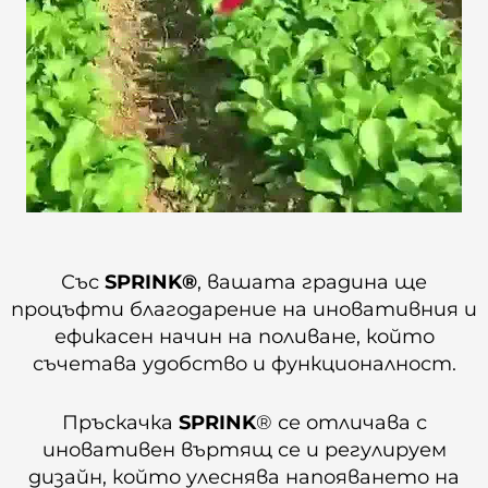
Със
SPRINK®
, вашата градина ще
процъфти благодарение на иновативния и
ефикасен начин на поливане, който
съчетава удобство и функционалност.
Пръскачка
SPRINK
® се отличава с
иновативен въртящ се и регулируем
дизайн, който улеснява напояването на