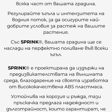
всяка част от вашата градина.
Регулирайте ъгъла и интензитета на
водния поток, за да осигурите най-
добрите условия за растеж на вашите
растения.
Със
SPRINK
®, вашата градина ще се
наслади на перфектно поливане във всеки
ъгъл.
SPRINK
® е проектирана да издържи на
предизвикателствата на външната
среда, благодарение на своята изработка
от висококачествена ABS пластмаса.
Устойчива на корозия и ръжда, тази
пръскачка предлага надеждност и
дълготрайност, които гарантират, че