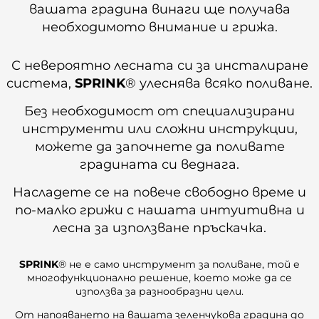
вашата градина винаги ще получава
необходимото внимание и грижа.
С невероятно лесната си за инсталиране
система,
SPRINK
® улеснява всяко поливане.
Без необходимост от специализирани
инструменти или сложни инструкции,
можете да започнете да поливате
градината си веднага.
Насладете се на повече свободно време и
по-малко грижи с нашата интуитивна и
лесна за използване пръскачка.
SPRINK
® не е само инструмент за поливане, той е
многофункционално решение, което може да се
използва за разнообразни цели.
От напояването на вашата зеленчукова градина до