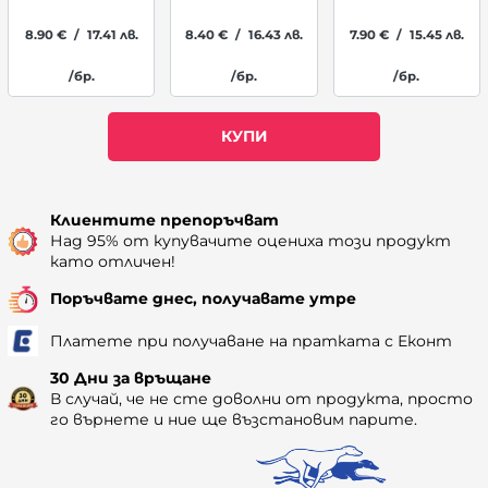
8.90
€
/
17.41
лв.
8.40
€
/
16.43
лв.
7.90
€
/
15.45
лв.
/бр.
/бр.
/бр.
КУПИ
Наличност: 151
Клиентите препоръчват
Над 95% от купувачите оцениха този продукт
като отличен!
Поръчвате днес, получавате утре
Платете при получаване на пратката с Еконт
30 Дни за връщане
В случай, че не сте доволни от продукта, просто
го върнете и ние ще възстановим парите.