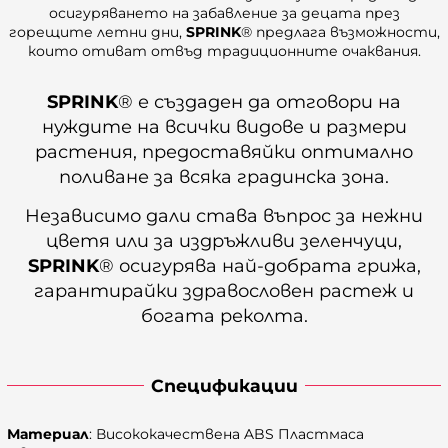
осигуряването на забавление за децата през
горещите летни дни,
SPRINK
® предлага възможности,
които отиват отвъд традиционните очаквания.
SPRINK
® е създаден да отговори на
нуждите на всички видове и размери
растения, предоставяйки оптимално
поливане за всяка градинска зона.
Независимо дали става въпрос за нежни
цветя или за издръжливи зеленчуци,
SPRINK
® осигурява най-добрата грижа,
гарантирайки здравословен растеж и
богата реколта.
Спецификации
Материал
: Висококачествена ABS Пластмаса