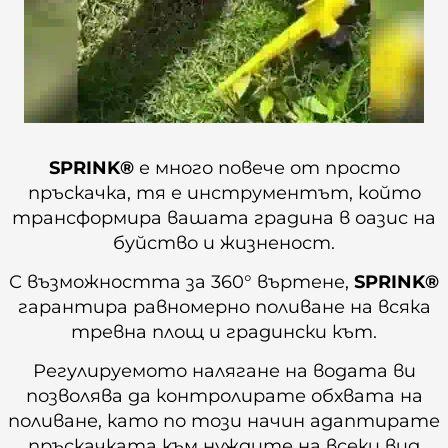
SPRINK®
е много повече от просто
пръскачка, тя е инструментът, който
трансформира вашата градина в оазис на
буйство и жизненост.
С възможността за 360° въртене,
SPRINK®
гарантира равномерно поливане на всяка
тревна площ и градински кът.
Регулируемото налягане на водата ви
позволява да контролирате обхвата на
поливане, като по този начин адаптирате
пръскачката към нуждите на всеки вид