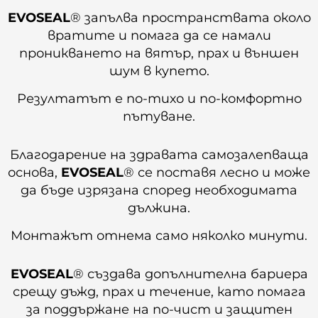
EVOSEAL
® запълва пространствата около
вратите и помага да се намали
проникването на вятър, прах и външен
шум в купето.
Резултатът е по-тихо и по-комфортно
пътуване.
Благодарение на здравата самозалепваща
основа,
EVOSEAL
® се поставя лесно и може
да бъде изрязана според необходимата
дължина.
Монтажът отнема само няколко минути.
EVOSEAL
® създава допълнителна бариера
срещу дъжд, прах и течение, като помага
за поддържане на по-чист и защитен