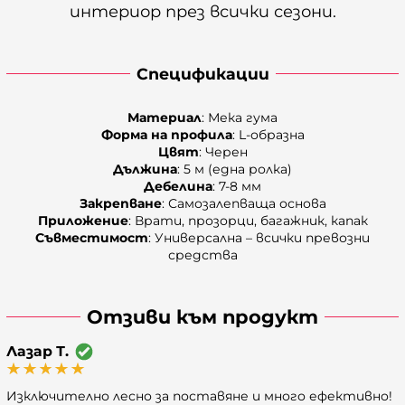
интериор през всички сезони.
Спецификации
Материал
: Мека гума
Форма на профила
: L-образна
Цвят
: Черен
Дължина
: 5 м (една ролка)
Дебелина
: 7-8 мм
Закрепване
: Самозалепваща основа
Приложение
: Врати, прозорци, багажник, капак
Съвместимост
: Универсална – всички превозни
средства
Отзиви към продукт
Лазар Т.
Изключително лесно за поставяне и много ефективно!