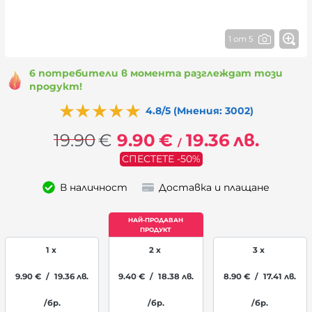
1 от 5
6 потребители в момента разглеждат този
продукт!
4.8/5 (Мнения: 3002)
19.90
€
9.90
€
19.36
лв.
/
СПЕСТЕТЕ -50%
В наличност
Доставка и плащане
1 x
2 x
3 x
9.90
€
/
19.36
лв.
9.40
€
/
18.38
лв.
8.90
€
/
17.41
лв.
/бр.
/бр.
/бр.