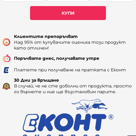
КУПИ
Наличност: 117
Клиентите препоръчват
Над 95% от купувачите оцениха този продукт
като отличен!
Поръчвате днес, получавате утре
Платете при получаване на пратката с Еконт
30 Дни за връщане
В случай, че не сте доволни от продукта, просто
го върнете и ние ще възстановим парите.